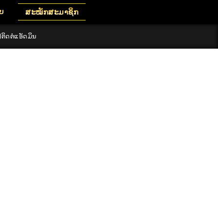
ົບ
ສະໝັກສະມາຊິກ
ຕິດຕໍ່ແອັດມິນ