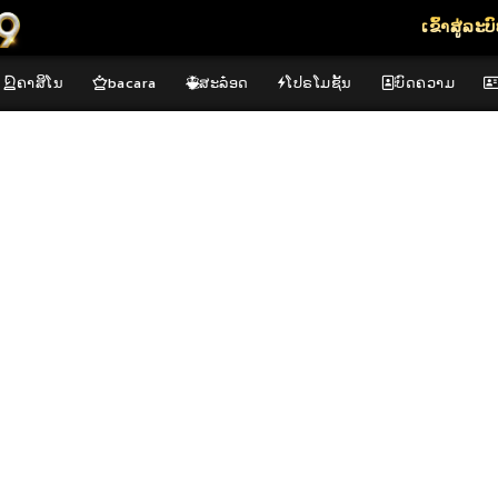
ເຂົ້າສູ່ລະບ
ຄາສິໂນ
bacara
ສະລ໋ອດ
ໂປຣໂມຊັ້ນ
ບົດຄວາມ