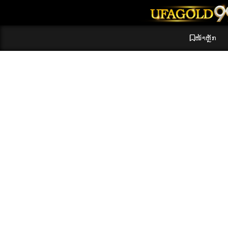
ໜ້າຫຼັກ